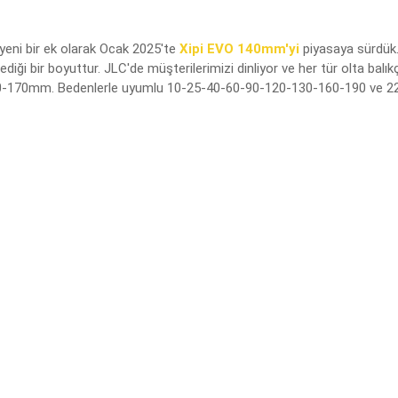
eni bir ek olarak
Ocak 2025'te
Xipi EVO 140mm'yi
piyasaya
sürdük.
iği bir boyuttur. JLC'de müşterilerimizi dinliyor ve her tür olta balıkçı
40-170mm. Bedenlerle uyumlu 10-25-40-60-90-120-130-160-190 ve 220