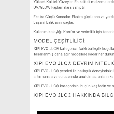
Yüksek Kaliteli Yüzeyler: En kaliteli malzemelerde
UV/GLOW kaplamalara sahiptir.
Ekstra Güçlü Kancalar: Ekstra güçlü ana ve yardım
başarılı balık avını sağlar.
Kullanım kolaylığı: Konfor ve verimlilik için tasa
MODEL ÇEŞITLILIĞI:
XIPI EVO JLC® kategorisi, farklı balıkçılık koşulla
tasarlanmış daha ağır modellere kadar her duru
XIPI EVO JLC® DEVRIM NITELI
XIPI EVO JLC® yemleri ile balıkçılık deneyiminizi bi
artırmanıza ve su üzerinde unutulmaz anların key
XIPI EVO JLC® kategorisini bugün keşfedin ve sp
XIPI EVO JLC® HAKKINDA BİLG