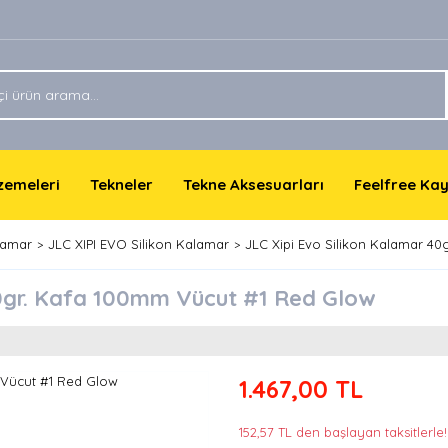
lzemeleri
Tekneler
Tekne Aksesuarları
Feelfree Ka
lamar
JLC XIPI EVO Silikon Kalamar
JLC Xipi Evo Silikon Kalamar 4
40gr. Kafa 100mm Vücut #1 Red Glow
1.467,00 TL
152,57 TL den başlayan taksitlerle!