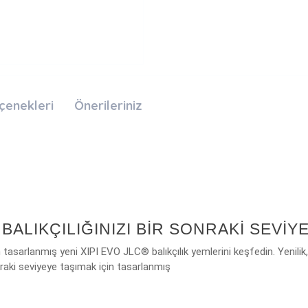
çenekleri
Önerileriniz
 BALIKÇILIĞINIZI BIR SONRAKI SEVIY
n tasarlanmış yeni XIPI EVO JLC® balıkçılık yemlerini keşfedin. Yenili
onraki seviyeye taşımak için tasarlanmış