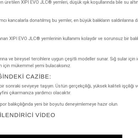
n üretilen XIPI EVO JLC® yemleri, düşük ışık koşullarında bile su altında
cı kancalarla donatılmış bu yemler, en büyük balıkların saldırılarına
rlanan XIPI EVO JLC® yemlerinin kullanımı kolaydır ve sorunsuz bir balı
rına ve bireysel tercihlere uygun çeşitli modeller sunar. Sığ sular için
m için mükemmel yemi bulacaksınız.
ĞINDEKI CAZIBE:
r sonraki seviyeye taşıyın. Üstün gerçekçiliği, yüksek kaliteli işçiliği ve
fini çıkarmanıza yardımcı olacaktır.
or balıkçılığında yeni bir boyutu deneyimlemeye hazır olun.
İLENDİRİCİ VIDEO