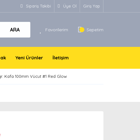
Sipariş Takibi
Üye Ol
Giriş Yap
ARA
Favorilerim
Sepetim
yak
Yeni Ürünler
İletişim
0gr. Kafa 100mm Vücut #1 Red Glow
!