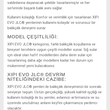
saldırılarına dayanacak şekilde tasarlanmıştır ve her
seferinde başarılı balık avını sağlar.
Kullanım kolaylığı: Konfor ve verimlilik için tasarlanan XIPI
EVO JLC® yemlerinin kullanımı kolaydır ve sorunsuz bir
balıkçılık deneyimi sunar.
MODEL ÇEŞITLILIĞI:
XIPI EVO JLC® kategorisi, farklı balıkçılık koşullarına ve
bireysel tercihlere uygun çeşitli modeller sunar. Sığ sular
için ideal olan hafif modellerden daha derin sular için
tasarlanmış daha ağır modellere kadar her durum için
mükemmel yemi bulacaksınız.
XIPI EVO JLC® DEVRIM
NITELIĞINDEKI CAZIBE:
XIPI EVO JLC® yemleri ile balıkçılık deneyiminizi bir sonraki
seviyeye taşıyın. Üstün gerçekçiliği, yüksek kaliteli işçiliği ve
kullanım kolaylığı ile bu yemler, avlarınızı artırmanıza ve su
üzerinde unutulmaz anların keyfini çıkarmanıza yardımcı
olacaktır.