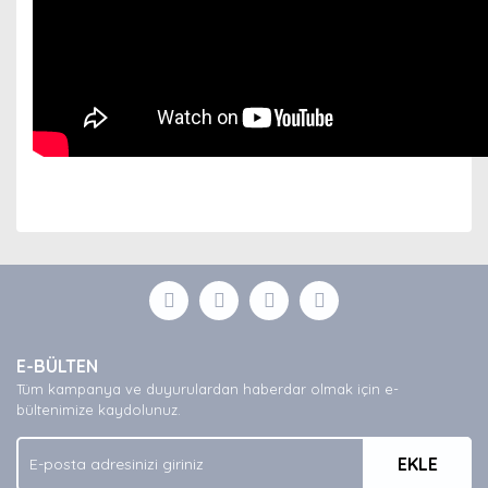
Bu ürünün fiyat bilgisi, resim, ürün açıklamalarında ve
diğer konularda yetersiz gördüğünüz noktaları öneri
Bu ürüne ilk yorumu siz yapın!
formunu kullanarak tarafımıza iletebilirsiniz.
Görüş ve önerileriniz için teşekkür ederiz.
Yorum Yaz
Ürün resmi kalitesiz, bozuk veya görüntülenemiyor.
E-BÜLTEN
Ürün açıklamasında eksik bilgiler bulunuyor.
Tüm kampanya ve duyurulardan haberdar olmak için e-
Ürün bilgilerinde hatalar bulunuyor.
bültenimize kaydolunuz.
Ürün fiyatı diğer sitelerden daha pahalı.
EKLE
Bu ürüne benzer farklı alternatifler olmalı.