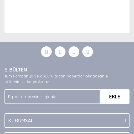
Bu ürünün fiyat bilgisi, resim, ürün açıklamalarında ve
diğer konularda yetersiz gördüğünüz noktaları öneri
Bu ürüne ilk yorumu siz yapın!
formunu kullanarak tarafımıza iletebilirsiniz.
Görüş ve önerileriniz için teşekkür ederiz.
Yorum Yaz
Ürün resmi kalitesiz, bozuk veya görüntülenemiyor.
E-BÜLTEN
Ürün açıklamasında eksik bilgiler bulunuyor.
Tüm kampanya ve duyurulardan haberdar olmak için e-
Ürün bilgilerinde hatalar bulunuyor.
bültenimize kaydolunuz.
Ürün fiyatı diğer sitelerden daha pahalı.
EKLE
Bu ürüne benzer farklı alternatifler olmalı.
KURUMSAL