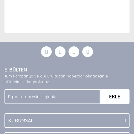
Bu ürünün fiyat bilgisi, resim, ürün açıklamalarında ve
diğer konularda yetersiz gördüğünüz noktaları öneri
Bu ürüne ilk yorumu siz yapın!
formunu kullanarak tarafımıza iletebilirsiniz.
Görüş ve önerileriniz için teşekkür ederiz.
Yorum Yaz
Ürün resmi kalitesiz, bozuk veya görüntülenemiyor.
E-BÜLTEN
Ürün açıklamasında eksik bilgiler bulunuyor.
Tüm kampanya ve duyurulardan haberdar olmak için e-
Ürün bilgilerinde hatalar bulunuyor.
bültenimize kaydolunuz.
Ürün fiyatı diğer sitelerden daha pahalı.
EKLE
Bu ürüne benzer farklı alternatifler olmalı.
KURUMSAL