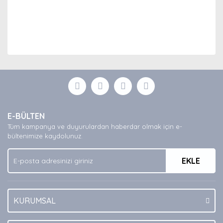
Bu ürünün fiyat bilgisi, resim, ürün açıklamalarında ve
diğer konularda yetersiz gördüğünüz noktaları öneri
Bu ürüne ilk yorumu siz yapın!
formunu kullanarak tarafımıza iletebilirsiniz.
Görüş ve önerileriniz için teşekkür ederiz.
Yorum Yaz
Ürün resmi kalitesiz, bozuk veya görüntülenemiyor.
E-BÜLTEN
Ürün açıklamasında eksik bilgiler bulunuyor.
Tüm kampanya ve duyurulardan haberdar olmak için e-
Ürün bilgilerinde hatalar bulunuyor.
bültenimize kaydolunuz.
Ürün fiyatı diğer sitelerden daha pahalı.
EKLE
Bu ürüne benzer farklı alternatifler olmalı.
KURUMSAL