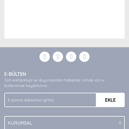
Bu ürünün fiyat bilgisi, resim, ürün açıklamalarında ve
diğer konularda yetersiz gördüğünüz noktaları öneri
Bu ürüne ilk yorumu siz yapın!
formunu kullanarak tarafımıza iletebilirsiniz.
Görüş ve önerileriniz için teşekkür ederiz.
Yorum Yaz
Ürün resmi kalitesiz, bozuk veya görüntülenemiyor.
E-BÜLTEN
Ürün açıklamasında eksik bilgiler bulunuyor.
Tüm kampanya ve duyurulardan haberdar olmak için e-
Ürün bilgilerinde hatalar bulunuyor.
bültenimize kaydolunuz.
Ürün fiyatı diğer sitelerden daha pahalı.
EKLE
Bu ürüne benzer farklı alternatifler olmalı.
KURUMSAL