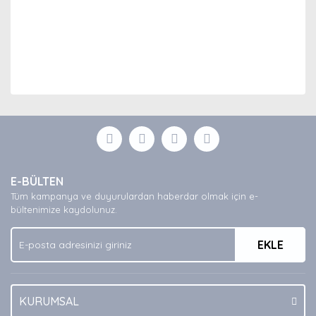
Bu ürünün fiyat bilgisi, resim, ürün açıklamalarında ve
diğer konularda yetersiz gördüğünüz noktaları öneri
Bu ürüne ilk yorumu siz yapın!
formunu kullanarak tarafımıza iletebilirsiniz.
Görüş ve önerileriniz için teşekkür ederiz.
Yorum Yaz
Ürün resmi kalitesiz, bozuk veya görüntülenemiyor.
E-BÜLTEN
Ürün açıklamasında eksik bilgiler bulunuyor.
Tüm kampanya ve duyurulardan haberdar olmak için e-
Ürün bilgilerinde hatalar bulunuyor.
bültenimize kaydolunuz.
Ürün fiyatı diğer sitelerden daha pahalı.
EKLE
Bu ürüne benzer farklı alternatifler olmalı.
KURUMSAL