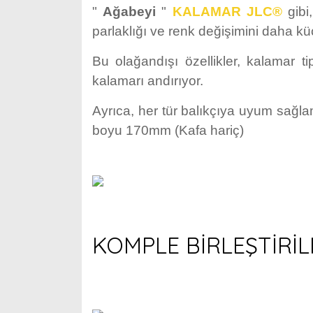
"
Ağabeyi
"
KALAMAR JLC®
gibi
parlaklığı ve renk değişimini daha k
Bu olağandışı özellikler, kalamar tip
kalamarı andırıyor.
Ayrıca, her tür balıkçıya uyum sağla
boyu 170mm (Kafa hariç)
KOMPLE BİRLEŞTİRİ