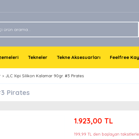
lzemeleri
Tekneler
Tekne Aksesuarları
Feelfree Ka
r
JLC Xipi Silikon Kalamar 90gr. #3 Pirates
#3 Pirates
1.923,00 TL
199,99 TL den başlayan taksitlerle