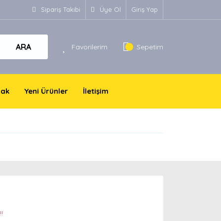
Sipariş Takibi
Üye Ol
Giriş Yap
ARA
Favorilerim
Sepetim
yak
Yeni Ürünler
İletişim
!!