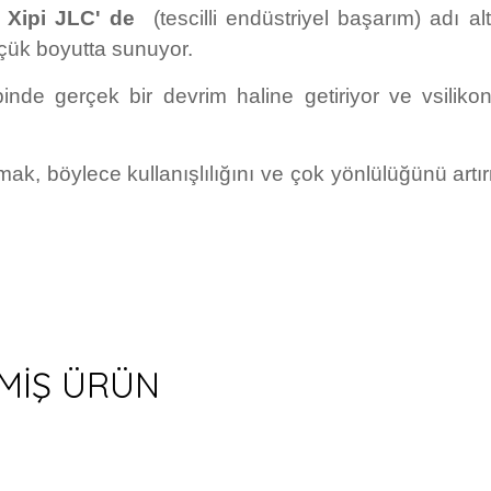
,
Xipi JLC' de
(tescilli endüstriyel başarım) adı al
üçük boyutta sunuyor.
inde gerçek bir devrim haline getiriyor ve vsilikonl
mak, böylece kullanışlılığını ve çok yönlülüğünü artı
LMİŞ ÜRÜN