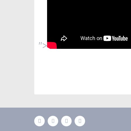
">
Bu ürünün fiyat bilgisi, resim, ürün açıklamaları
Görüş ve önerileriniz için teşekkür ederiz.
Ürün resmi kalitesiz, bozuk veya görüntülenemiyor
Ürün açıklamasında eksik bilgiler bulunuyor.
Ürün bilgilerinde hatalar bulunuyor.