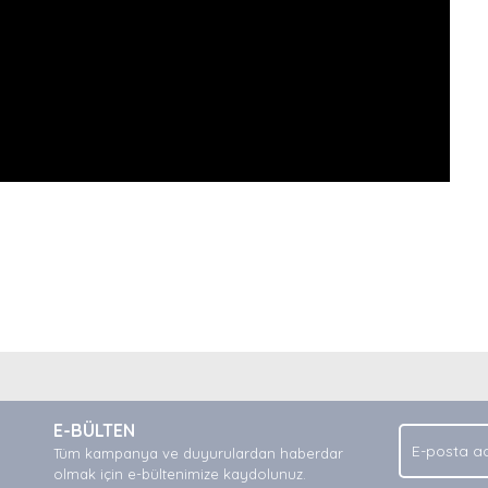
nda ve diğer konularda yetersiz gördüğünüz noktaları öneri formunu kullan
Bu ürüne ilk yorumu siz yapın!
.
E-BÜLTEN
Yorum Yaz
Tüm kampanya ve duyurulardan haberdar
olmak için e-bültenimize kaydolunuz.