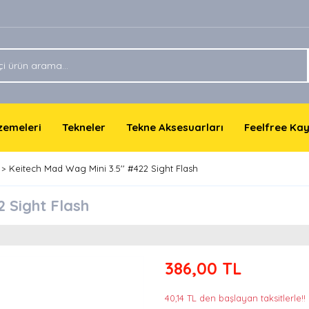
lzemeleri
Tekneler
Tekne Aksesuarları
Feelfree Ka
Keitech Mad Wag Mini 3.5'' #422 Sight Flash
2 Sight Flash
386,00 TL
40,14 TL den başlayan taksitlerle!!