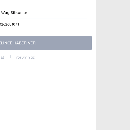
 Wag Silikonlar
0262601071
ELİNCE HABER VER
 Et
Yorum Yaz