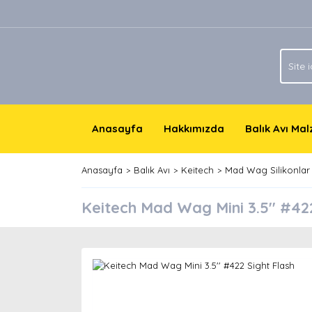
Anasayfa
Hakkımızda
Balık Avı Ma
Anasayfa
Balık Avı
Keitech
Mad Wag Silikonlar
Keitech Mad Wag Mini 3.5'' #42