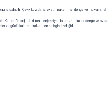
nuna sahiptir. Çevik kuyruk hareketi, mükemmel denge,ve mükemmel salın
ir.. Keitech'in orijinal iki tonlu enjeksiyon işlemi, harika bir denge ve 
ler ve güçlü kalamar kokusu en belirgin özelliğidir.