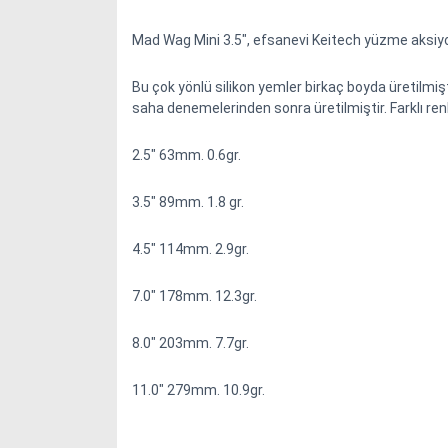
Mad Wag Mini 3.5", efsanevi Keitech yüzme aksiyo
Bu çok yönlü silikon yemler birkaç boyda üretilmişt
saha denemelerinden sonra üretilmiştir. Farklı renk
2.5" 63mm. 0.6gr.
3.5" 89mm. 1.8 gr.
4.5" 114mm. 2.9gr.
7.0" 178mm. 12.3gr.
8.0" 203mm. 7.7gr.
11.0" 279mm. 10.9gr.