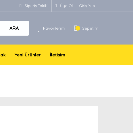
Sipariş Takibi
Üye Ol
Giriş Yap
ARA
Favorilerim
Sepetim
yak
Yeni Ürünler
İletişim