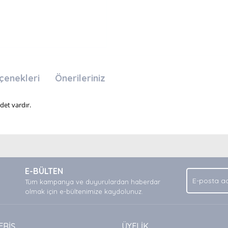
çenekleri
Önerileriniz
det vardır.
nda ve diğer konularda yetersiz gördüğünüz noktaları öneri formunu kullan
Bu ürüne ilk yorumu siz yapın!
.
E-BÜLTEN
Yorum Yaz
Tüm kampanya ve duyurulardan haberdar
olmak için e-bültenimize kaydolunuz.
ERİŞ
ÜYELİK