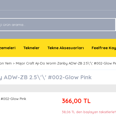
lzemeleri
Tekneler
Tekne Aksesuarları
Feelfree Ka
ikon Yem
Major Craft Aji-Do Worm Zanby ADW-ZB 2.5\'\' #002-Glow Pi
y ADW-ZB 2.5\'\' #002-Glow Pink
366,00 TL
38,06 TL den başlayan taksitlerle!!