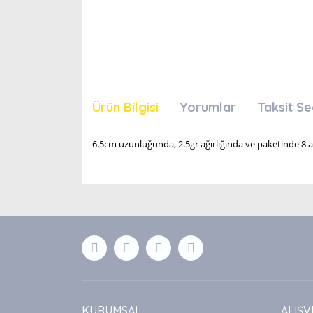
Ürün Bilgisi
Yorumlar
Taksit Se
6.5cm uzunluğunda, 2.5gr ağırlığında ve paketinde 8 a
Bu ürünün fiyat bilgisi, resim, ürün açıklamaları
Görüş ve önerileriniz için teşekkür ederiz.
Ürün resmi kalitesiz, bozuk veya görüntülenemiyor
Ürün açıklamasında eksik bilgiler bulunuyor.
Ürün bilgilerinde hatalar bulunuyor.
Ürün fiyatı diğer sitelerden daha pahalı.
Bu ürüne benzer farklı alternatifler olmalı.
KURUMSAL
ALIŞV