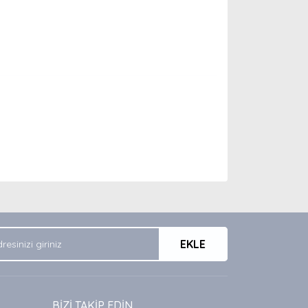
arak tarafımıza iletebilirsiniz.
EKLE
BİZİ TAKİP EDİN