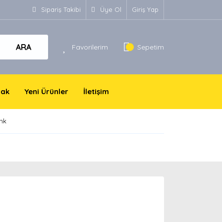
Sipariş Takibi
Üye Ol
Giriş Yap
ARA
Favorilerim
Sepetim
yak
Yeni Ürünler
İletişim
nk