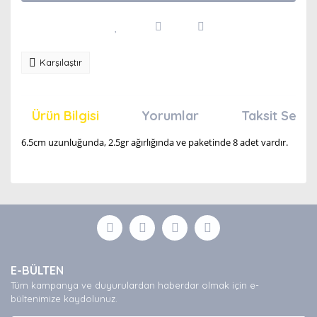
Karşılaştır
Ürün Bilgisi
Yorumlar
Taksit Seçen
6.5cm uzunluğunda, 2.5gr ağırlığında ve paketinde 8 adet vardır.
Bu ürünün fiyat bilgisi, resim, ürün açıklamalarında ve
diğer konularda yetersiz gördüğünüz noktaları öneri
Bu ürüne ilk yorumu siz yapın!
formunu kullanarak tarafımıza iletebilirsiniz.
Görüş ve önerileriniz için teşekkür ederiz.
Yorum Yaz
Ürün resmi kalitesiz, bozuk veya görüntülenemiyor.
E-BÜLTEN
Ürün açıklamasında eksik bilgiler bulunuyor.
Tüm kampanya ve duyurulardan haberdar olmak için e-
Ürün bilgilerinde hatalar bulunuyor.
bültenimize kaydolunuz.
Ürün fiyatı diğer sitelerden daha pahalı.