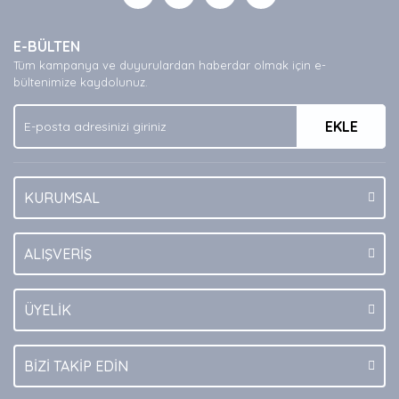
Yorum Yaz
Ürün resmi kalitesiz, bozuk veya görüntülenemiyor.
E-BÜLTEN
Ürün açıklamasında eksik bilgiler bulunuyor.
Tüm kampanya ve duyurulardan haberdar olmak için e-
Ürün bilgilerinde hatalar bulunuyor.
bültenimize kaydolunuz.
Ürün fiyatı diğer sitelerden daha pahalı.
EKLE
Bu ürüne benzer farklı alternatifler olmalı.
KURUMSAL
Gönder
ALIŞVERİŞ
ÜYELİK
BİZİ TAKİP EDİN