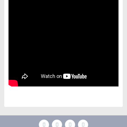
Bu ürünün fiyat bilgisi, resim, ürün açıklamalarında ve
diğer konularda yetersiz gördüğünüz noktaları öneri
Bu ürüne ilk yorumu siz yapın!
formunu kullanarak tarafımıza iletebilirsiniz.
Görüş ve önerileriniz için teşekkür ederiz.