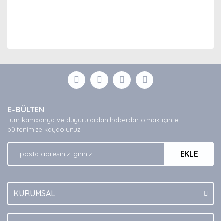
Bu ürünün fiyat bilgisi, resim, ürün açıklamalarında ve
diğer konularda yetersiz gördüğünüz noktaları öneri
Bu ürüne ilk yorumu siz yapın!
formunu kullanarak tarafımıza iletebilirsiniz.
Görüş ve önerileriniz için teşekkür ederiz.
Yorum Yaz
Ürün resmi kalitesiz, bozuk veya görüntülenemiyor.
E-BÜLTEN
Ürün açıklamasında eksik bilgiler bulunuyor.
Tüm kampanya ve duyurulardan haberdar olmak için e-
Ürün bilgilerinde hatalar bulunuyor.
bültenimize kaydolunuz.
Ürün fiyatı diğer sitelerden daha pahalı.
EKLE
Bu ürüne benzer farklı alternatifler olmalı.
KURUMSAL
Gönder