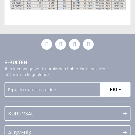
Bu ürünün fiyat bilgisi, resim, ürün açıklamalarında ve
diğer konularda yetersiz gördüğünüz noktaları öneri
Bu ürüne ilk yorumu siz yapın!
formunu kullanarak tarafımıza iletebilirsiniz.
Görüş ve önerileriniz için teşekkür ederiz.
Yorum Yaz
Ürün resmi kalitesiz, bozuk veya görüntülenemiyor.
E-BÜLTEN
Ürün açıklamasında eksik bilgiler bulunuyor.
Tüm kampanya ve duyurulardan haberdar olmak için e-
Ürün bilgilerinde hatalar bulunuyor.
bültenimize kaydolunuz.
Ürün fiyatı diğer sitelerden daha pahalı.
EKLE
Bu ürüne benzer farklı alternatifler olmalı.
KURUMSAL
Gönder
ALIŞVERİŞ