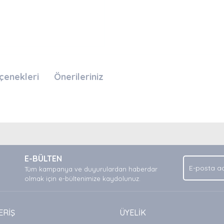
çenekleri
Önerileriniz
nda ve diğer konularda yetersiz gördüğünüz noktaları öneri formunu kullan
Bu ürüne ilk yorumu siz yapın!
.
E-BÜLTEN
Yorum Yaz
Tüm kampanya ve duyurulardan haberdar
olmak için e-bültenimize kaydolunuz.
ERİŞ
ÜYELİK