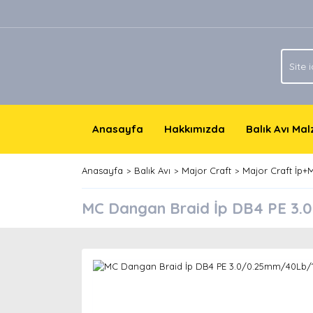
Anasayfa
Hakkımızda
Balık Avı Ma
Anasayfa
Balık Avı
Major Craft
Major Craft İp+
MC Dangan Braid İp DB4 PE 3.