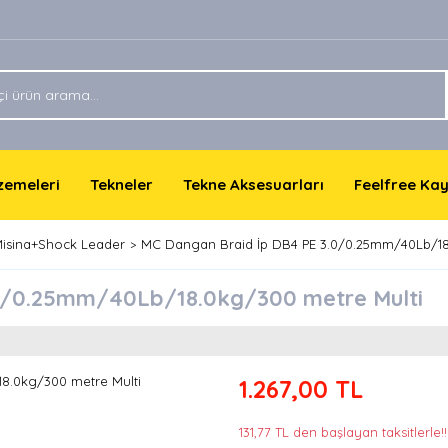
lzemeleri
Tekneler
Tekne Aksesuarları
Feelfree Ka
Misina+Shock Leader
MC Dangan Braid İp DB4 PE 3.0/0.25mm/40Lb/18
0/0.25mm/40Lb/18.0kg/300 metre Multi
1.267,00 TL
131,77 TL den başlayan taksitlerle!!