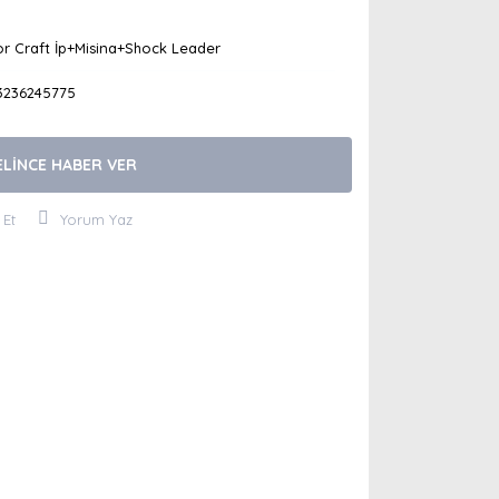
r Craft İp+Misina+Shock Leader
3236245775
ELİNCE HABER VER
 Et
Yorum Yaz