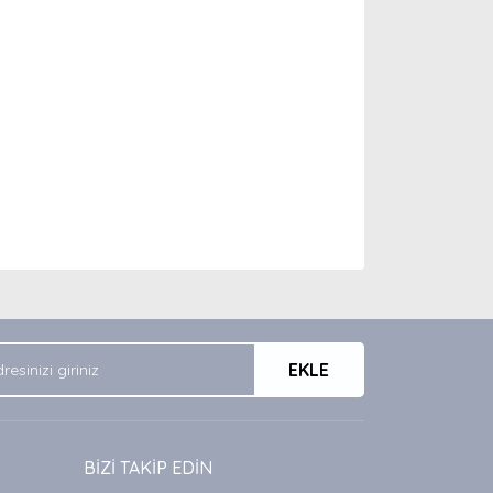
arak tarafımıza iletebilirsiniz.
EKLE
BİZİ TAKİP EDİN