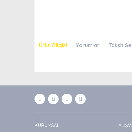
Ürün Bilgisi
Yorumlar
Taksit Se
Bu ürünün fiyat bilgisi, resim, ürün açıklamaları
Görüş ve önerileriniz için teşekkür ederiz.
Ürün resmi kalitesiz, bozuk veya görüntülenemiyor
Ürün açıklamasında eksik bilgiler bulunuyor.
Ürün bilgilerinde hatalar bulunuyor.
Ürün fiyatı diğer sitelerden daha pahalı.
Bu ürüne benzer farklı alternatifler olmalı.
KURUMSAL
ALIŞV