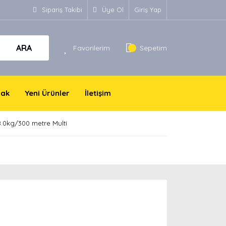
Sipariş Takibi
Üye Ol
Giriş Yap
ARA
Favorilerim
Sepetim
yak
Yeni Ürünler
İletişim
.0kg/300 metre Multi