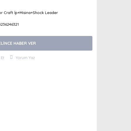
r Craft İp+Misina+Shock Leader
3236246321
ELİNCE HABER VER
 Et
Yorum Yaz