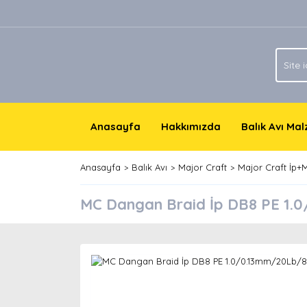
Anasayfa
Hakkımızda
Balık Avı Ma
Anasayfa
Balık Avı
Major Craft
Major Craft İp+
MC Dangan Braid İp DB8 PE 1.