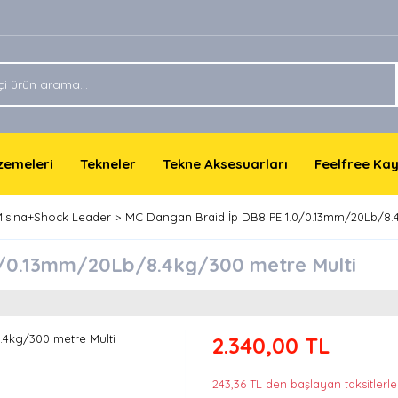
lzemeleri
Tekneler
Tekne Aksesuarları
Feelfree Ka
Misina+Shock Leader
MC Dangan Braid İp DB8 PE 1.0/0.13mm/20Lb/8.4
0/0.13mm/20Lb/8.4kg/300 metre Multi
2.340,00 TL
243,36 TL den başlayan taksitlerle!