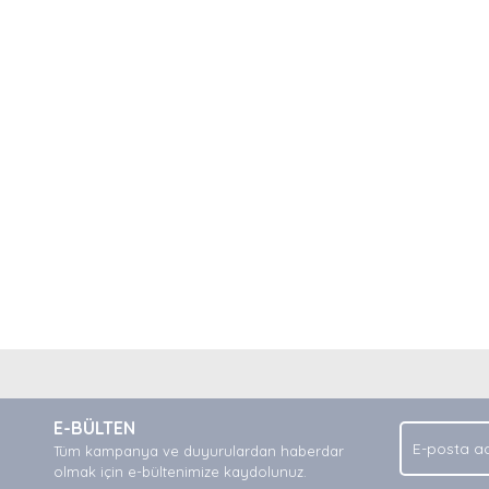
nda ve diğer konularda yetersiz gördüğünüz noktaları öneri formunu kullan
Bu ürüne ilk yorumu siz yapın!
.
E-BÜLTEN
Yorum Yaz
Tüm kampanya ve duyurulardan haberdar
olmak için e-bültenimize kaydolunuz.