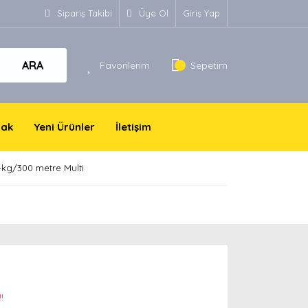
Sipariş Takibi
Üye Ol
Giriş Yap
ARA
Favorilerim
Sepetim
yak
Yeni Ürünler
İletişim
kg/300 metre Multi
!