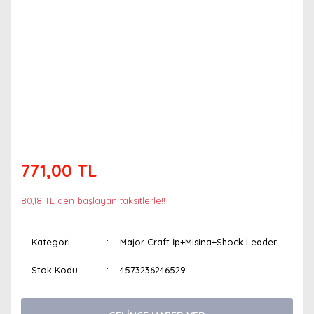
771,00 TL
80,18 TL den başlayan taksitlerle!!
Kategori
Major Craft İp+Misina+Shock Leader
Stok Kodu
4573236246529