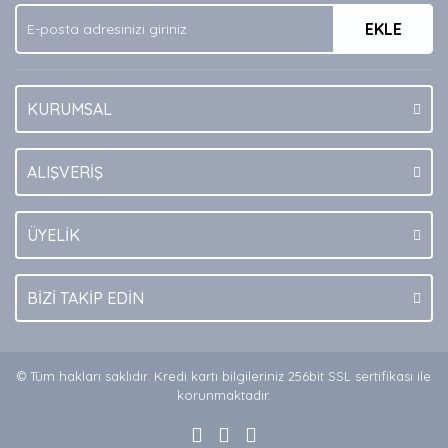
Ürün fiyatı diğer sitelerden daha pahalı.
EKLE
Bu ürüne benzer farklı alternatifler olmalı.
KURUMSAL
Gönder
ALIŞVERİŞ
ÜYELİK
BİZİ TAKİP EDİN
© Tüm hakları saklıdır. Kredi kartı bilgileriniz 256bit SSL sertifikası ile
korunmaktadır.