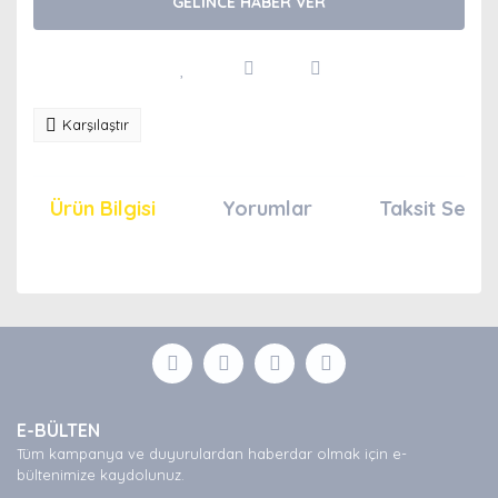
GELİNCE HABER VER
Karşılaştır
Ürün Bilgisi
Yorumlar
Taksit Seçen
Bu ürünün fiyat bilgisi, resim, ürün açıklamalarında ve
diğer konularda yetersiz gördüğünüz noktaları öneri
Bu ürüne ilk yorumu siz yapın!
formunu kullanarak tarafımıza iletebilirsiniz.
Görüş ve önerileriniz için teşekkür ederiz.
Yorum Yaz
Ürün resmi kalitesiz, bozuk veya görüntülenemiyor.
E-BÜLTEN
Ürün açıklamasında eksik bilgiler bulunuyor.
Tüm kampanya ve duyurulardan haberdar olmak için e-
Ürün bilgilerinde hatalar bulunuyor.
bültenimize kaydolunuz.