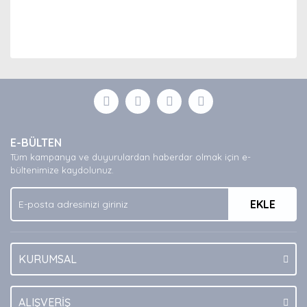
Bu ürünün fiyat bilgisi, resim, ürün açıklamalarında ve
diğer konularda yetersiz gördüğünüz noktaları öneri
Bu ürüne ilk yorumu siz yapın!
formunu kullanarak tarafımıza iletebilirsiniz.
Görüş ve önerileriniz için teşekkür ederiz.
Yorum Yaz
Ürün resmi kalitesiz, bozuk veya görüntülenemiyor.
E-BÜLTEN
Ürün açıklamasında eksik bilgiler bulunuyor.
Tüm kampanya ve duyurulardan haberdar olmak için e-
Ürün bilgilerinde hatalar bulunuyor.
bültenimize kaydolunuz.
Ürün fiyatı diğer sitelerden daha pahalı.
EKLE
Bu ürüne benzer farklı alternatifler olmalı.
KURUMSAL
Gönder
ALIŞVERİŞ