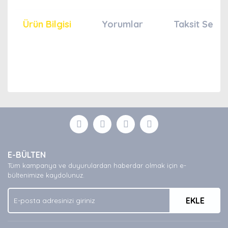
Ürün Bilgisi
Yorumlar
Taksit Seçen
Bu ürünün fiyat bilgisi, resim, ürün açıklamalarında ve
diğer konularda yetersiz gördüğünüz noktaları öneri
Bu ürüne ilk yorumu siz yapın!
formunu kullanarak tarafımıza iletebilirsiniz.
Görüş ve önerileriniz için teşekkür ederiz.
Yorum Yaz
Ürün resmi kalitesiz, bozuk veya görüntülenemiyor.
E-BÜLTEN
Ürün açıklamasında eksik bilgiler bulunuyor.
Tüm kampanya ve duyurulardan haberdar olmak için e-
Ürün bilgilerinde hatalar bulunuyor.
bültenimize kaydolunuz.
Ürün fiyatı diğer sitelerden daha pahalı.
EKLE
Bu ürüne benzer farklı alternatifler olmalı.