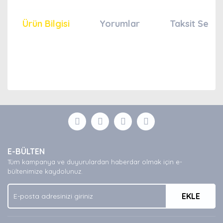
Ürün Bilgisi
Yorumlar
Taksit Seçen
Bu ürünün fiyat bilgisi, resim, ürün açıklamalarında ve
diğer konularda yetersiz gördüğünüz noktaları öneri
Bu ürüne ilk yorumu siz yapın!
formunu kullanarak tarafımıza iletebilirsiniz.
Görüş ve önerileriniz için teşekkür ederiz.
Yorum Yaz
Ürün resmi kalitesiz, bozuk veya görüntülenemiyor.
E-BÜLTEN
Ürün açıklamasında eksik bilgiler bulunuyor.
Tüm kampanya ve duyurulardan haberdar olmak için e-
Ürün bilgilerinde hatalar bulunuyor.
bültenimize kaydolunuz.
Ürün fiyatı diğer sitelerden daha pahalı.
EKLE
Bu ürüne benzer farklı alternatifler olmalı.