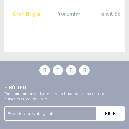
Ürün Bilgisi
Yorumlar
Taksit Seçen
Bu ürünün fiyat bilgisi, resim, ürün açıklamalarında ve
diğer konularda yetersiz gördüğünüz noktaları öneri
Bu ürüne ilk yorumu siz yapın!
formunu kullanarak tarafımıza iletebilirsiniz.
Görüş ve önerileriniz için teşekkür ederiz.
Yorum Yaz
Ürün resmi kalitesiz, bozuk veya görüntülenemiyor.
E-BÜLTEN
Ürün açıklamasında eksik bilgiler bulunuyor.
Tüm kampanya ve duyurulardan haberdar olmak için e-
Ürün bilgilerinde hatalar bulunuyor.
bültenimize kaydolunuz.
Ürün fiyatı diğer sitelerden daha pahalı.
EKLE
Bu ürüne benzer farklı alternatifler olmalı.