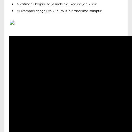
6 katmanlı boyası sayesinde oldukça dayanıklıdır.
Mükemmel dengeli ve kusursuz bir tasarıma sahiptir.