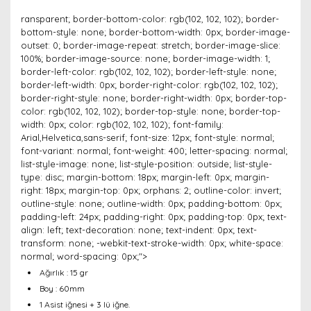
ransparent; border-bottom-color: rgb(102, 102, 102); border-
bottom-style: none; border-bottom-width: 0px; border-image-
outset: 0; border-image-repeat: stretch; border-image-slice:
100%; border-image-source: none; border-image-width: 1;
border-left-color: rgb(102, 102, 102); border-left-style: none;
border-left-width: 0px; border-right-color: rgb(102, 102, 102);
border-right-style: none; border-right-width: 0px; border-top-
color: rgb(102, 102, 102); border-top-style: none; border-top-
width: 0px; color: rgb(102, 102, 102); font-family:
Arial,Helvetica,sans-serif; font-size: 12px; font-style: normal;
font-variant: normal; font-weight: 400; letter-spacing: normal;
list-style-image: none; list-style-position: outside; list-style-
type: disc; margin-bottom: 18px; margin-left: 0px; margin-
right: 18px; margin-top: 0px; orphans: 2; outline-color: invert;
outline-style: none; outline-width: 0px; padding-bottom: 0px;
padding-left: 24px; padding-right: 0px; padding-top: 0px; text-
align: left; text-decoration: none; text-indent: 0px; text-
transform: none; -webkit-text-stroke-width: 0px; white-space:
normal; word-spacing: 0px;">
Ağırlık : 15 gr
Boy : 60mm
1 Asist iğnesi + 3 lü iğne.