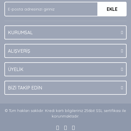
Ürün fiyatı diğer sitelerden daha pahalı.
EKLE
Bu ürüne benzer farklı alternatifler olmalı.
KURUMSAL
Gönder
ALIŞVERİŞ
ÜYELİK
BİZİ TAKİP EDİN
© Tüm hakları saklıdır. Kredi kartı bilgileriniz 256bit SSL sertifikası ile
korunmaktadır.