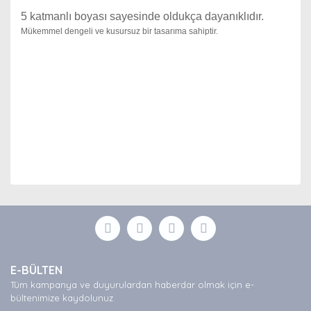
5
katmanlı boyası sayesinde oldukça dayanıklıdır.
Mükemmel dengeli ve kusursuz bir tasarıma sahiptir.
Bu ürünün fiyat bilgisi, resim, ürün açıklamalarında ve
diğer konularda yetersiz gördüğünüz noktaları öneri
Bu ürüne ilk yorumu siz yapın!
formunu kullanarak tarafımıza iletebilirsiniz.
Görüş ve önerileriniz için teşekkür ederiz.
Yorum Yaz
Ürün resmi kalitesiz, bozuk veya görüntülenemiyor.
E-BÜLTEN
Ürün açıklamasında eksik bilgiler bulunuyor.
Tüm kampanya ve duyurulardan haberdar olmak için e-
Ürün bilgilerinde hatalar bulunuyor.
bültenimize kaydolunuz.