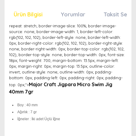
Ürün Bilgisi
Yorumlar
Taksit Seçen
repeat: stretch; border-image-slice: 100%; border-image-
source: none; border-image-width: 1; border-left-color:
rgb(102, 102, 102); border-left-style: none; border-left-width:
0px; border-right-color: rgb(102, 102, 102); border-right-style:
none; border-right-width: 0px; border-top-color: rgb(102, 102,
102); border-top-style: none; border-top-width: 0px; font-size:
18px; font-weight: 700; margin-bottom: 13.5px; margin-left:
0px; margin-right: 0px; margin-top: 13.5px; outline-color:
invert; outline-style: none; outline-width: 0px; padding-
bottom: 0px; padding-left: 0px; padding-right: 0px; padding-
Major Craft Jigpara Micro Swim Jig
top: 0px;">
40mm 7gr
Boy : 40 mm
Ağırlık : 7 gr
İğneler : İki adet Üçlü İğne