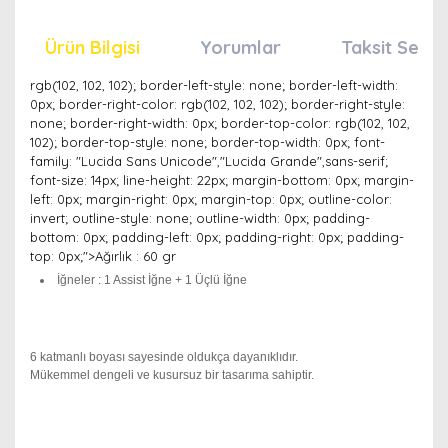
Ürün Bilgisi
Yorumlar
Taksit Seçen
rgb(102, 102, 102); border-left-style: none; border-left-width:
0px; border-right-color: rgb(102, 102, 102); border-right-style:
none; border-right-width: 0px; border-top-color: rgb(102, 102,
102); border-top-style: none; border-top-width: 0px; font-
family: "Lucida Sans Unicode","Lucida Grande",sans-serif;
font-size: 14px; line-height: 22px; margin-bottom: 0px; margin-
left: 0px; margin-right: 0px; margin-top: 0px; outline-color:
invert; outline-style: none; outline-width: 0px; padding-
bottom: 0px; padding-left: 0px; padding-right: 0px; padding-
top: 0px;">Ağırlık : 60 gr
İğneler : 1 Assist İğne + 1 Üçlü İğne
6 katmanlı boyası sayesinde oldukça dayanıklıdır.
Mükemmel dengeli ve kusursuz bir tasarıma sahiptir.