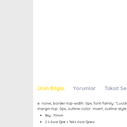
Ürün Bilgisi
Yorumlar
Taksit Se
e: none; border-top-width: 0px; font-family: "Lucid
margin-top: 0px; outline-color: invert; outline-styl
Boy : 70mm
2 li Asist İğne + Tekli Asist İğnesi