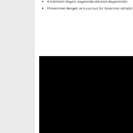
6 katmanlı boyası sayesinde oldukça dayanıklıdır.
Mükemmel dengeli ve kusursuz bir tasarıma sahiptir.