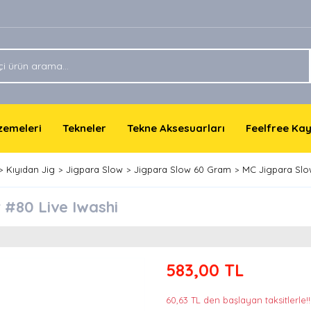
lzemeleri
Tekneler
Tekne Aksesuarları
Feelfree Ka
Kıyıdan Jig
Jigpara Slow
Jigpara Slow 60 Gram
MC Jigpara Slo
#80 Live Iwashi
583,00 TL
60,63 TL den başlayan taksitlerle!!