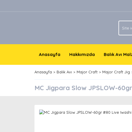
Anasayfa
Hakkımızda
Balık Avı Ma
Anasayfa
Balık Avı
Major Craft
Major Craft Jig
MC Jigpara Slow JPSLOW-60gr 