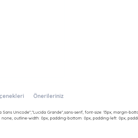
çenekleri
Önerileriniz
a Sans Unicode","Lucida Grande",sans-serif; font-size: 13px; margin-botto
e: none; outline-width: 0px; padding-bottom: 0px; padding-left: 0px; paddi