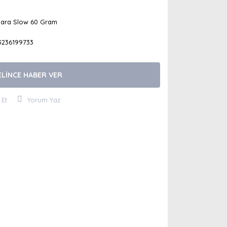
para Slow 60 Gram
3236199733
ELİNCE HABER VER
 Et
Yorum Yaz