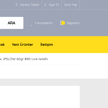
Sipariş Takibi
Üye Ol
Giriş Yap
ARA
Favorilerim
Sepetim
yak
Yeni Ürünler
İletişim
w JPSLOW-60gr #80 Live Iwashi