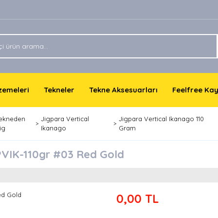
lzemeleri
Tekneler
Tekne Aksesuarları
Feelfree Ka
ekneden
Jigpara Vertical
Jigpara Vertical Ikanago 110
ig
Ikanago
Gram
PVIK-110gr #03 Red Gold
0,00 TL