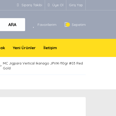
Sipariş Takibi
Üye Ol
Giriş Yap
ARA
Favorilerim
Sepetim
yak
Yeni Ürünler
İletişim
MC Jigpara Vertical Ikanago JPVIK-110gr #03 Red
Gold