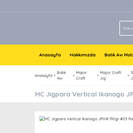
Anasayfa
Hakkımızda
Balık Avı Ma
Balık
Major
Major Craft
T
Anasayfa
Avı
Craft
Jig
J
MC Jigpara Vertical Ikanago J