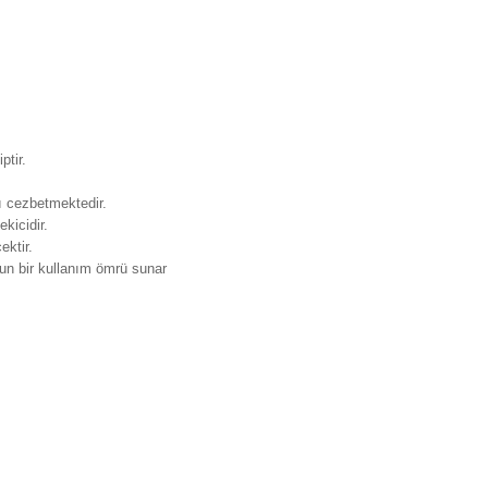
tir.
zı cezbetmektedir.
kicidir.
ektir.
zun bir kullanım ömrü sunar