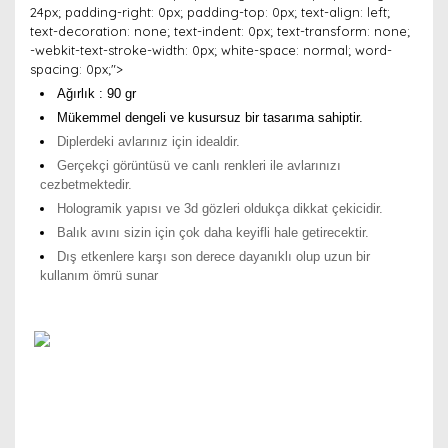
24px; padding-right: 0px; padding-top: 0px; text-align: left;
text-decoration: none; text-indent: 0px; text-transform: none;
-webkit-text-stroke-width: 0px; white-space: normal; word-
spacing: 0px;">
Ağırlık : 90 gr
Mükemmel dengeli ve kusursuz bir tasarıma sahiptir.
Diplerdeki avlarınız için idealdir.
Gerçekçi görüntüsü ve canlı renkleri ile avlarınızı
cezbetmektedir.
Hologramik yapısı ve 3d gözleri oldukça dikkat çekicidir.
Balık avını sizin için çok daha keyifli hale getirecektir.
Dış etkenlere karşı son derece dayanıklı olup uzun bir
kullanım ömrü sunar