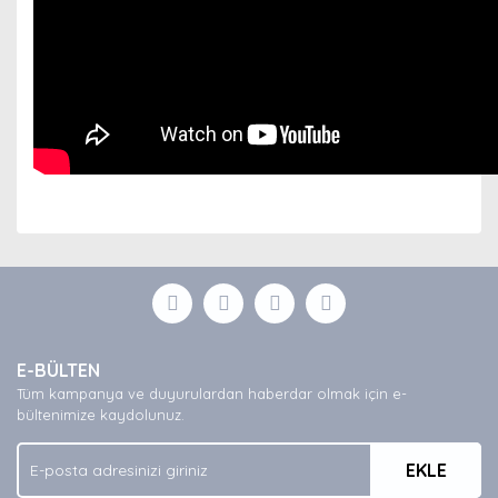
Bu ürünün fiyat bilgisi, resim, ürün açıklamalarında ve
diğer konularda yetersiz gördüğünüz noktaları öneri
Bu ürüne ilk yorumu siz yapın!
formunu kullanarak tarafımıza iletebilirsiniz.
Görüş ve önerileriniz için teşekkür ederiz.
Yorum Yaz
Ürün resmi kalitesiz, bozuk veya görüntülenemiyor.
E-BÜLTEN
Ürün açıklamasında eksik bilgiler bulunuyor.
Tüm kampanya ve duyurulardan haberdar olmak için e-
Ürün bilgilerinde hatalar bulunuyor.
bültenimize kaydolunuz.
Ürün fiyatı diğer sitelerden daha pahalı.
EKLE
Bu ürüne benzer farklı alternatifler olmalı.