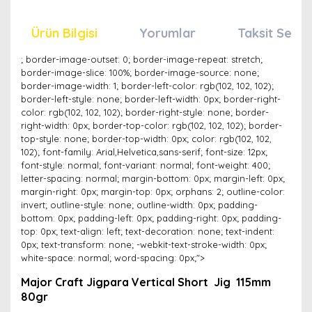
Ürün Bilgisi
Yorumlar
Taksit Seçen
; border-image-outset: 0; border-image-repeat: stretch;
border-image-slice: 100%; border-image-source: none;
border-image-width: 1; border-left-color: rgb(102, 102, 102);
border-left-style: none; border-left-width: 0px; border-right-
color: rgb(102, 102, 102); border-right-style: none; border-
right-width: 0px; border-top-color: rgb(102, 102, 102); border-
top-style: none; border-top-width: 0px; color: rgb(102, 102,
102); font-family: Arial,Helvetica,sans-serif; font-size: 12px;
font-style: normal; font-variant: normal; font-weight: 400;
letter-spacing: normal; margin-bottom: 0px; margin-left: 0px;
margin-right: 0px; margin-top: 0px; orphans: 2; outline-color:
invert; outline-style: none; outline-width: 0px; padding-
bottom: 0px; padding-left: 0px; padding-right: 0px; padding-
top: 0px; text-align: left; text-decoration: none; text-indent:
0px; text-transform: none; -webkit-text-stroke-width: 0px;
white-space: normal; word-spacing: 0px;">
Major Craft Jigpara Vertical Short Jig 115mm
80gr