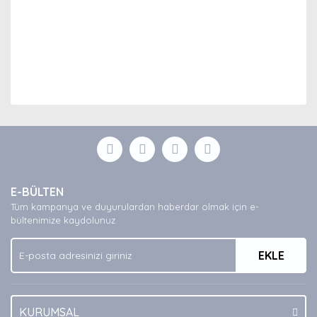
Bu ürünün fiyat bilgisi, resim, ürün açıklamalarında ve
diğer konularda yetersiz gördüğünüz noktaları öneri
Bu ürüne ilk yorumu siz yapın!
formunu kullanarak tarafımıza iletebilirsiniz.
Görüş ve önerileriniz için teşekkür ederiz.
Yorum Yaz
Ürün resmi kalitesiz, bozuk veya görüntülenemiyor.
E-BÜLTEN
Ürün açıklamasında eksik bilgiler bulunuyor.
Tüm kampanya ve duyurulardan haberdar olmak için e-
Ürün bilgilerinde hatalar bulunuyor.
bültenimize kaydolunuz.
Ürün fiyatı diğer sitelerden daha pahalı.
EKLE
Bu ürüne benzer farklı alternatifler olmalı.
KURUMSAL