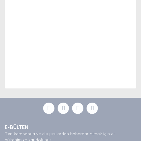
Bu ürünün fiyat bilgisi, resim, ürün açıklamalarında ve
diğer konularda yetersiz gördüğünüz noktaları öneri
Bu ürüne ilk yorumu siz yapın!
formunu kullanarak tarafımıza iletebilirsiniz.
Görüş ve önerileriniz için teşekkür ederiz.
Yorum Yaz
Ürün resmi kalitesiz, bozuk veya görüntülenemiyor.
E-BÜLTEN
Ürün açıklamasında eksik bilgiler bulunuyor.
Tüm kampanya ve duyurulardan haberdar olmak için e-
Ürün bilgilerinde hatalar bulunuyor.
bültenimize kaydolunuz.