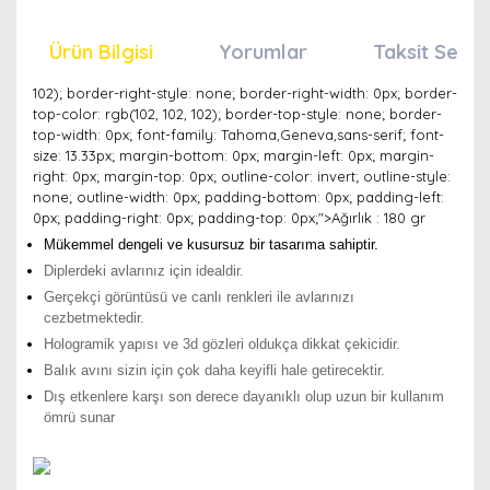
Ürün Bilgisi
Yorumlar
Taksit Seçen
102); border-right-style: none; border-right-width: 0px; border-
top-color: rgb(102, 102, 102); border-top-style: none; border-
top-width: 0px; font-family: Tahoma,Geneva,sans-serif; font-
size: 13.33px; margin-bottom: 0px; margin-left: 0px; margin-
right: 0px; margin-top: 0px; outline-color: invert; outline-style:
none; outline-width: 0px; padding-bottom: 0px; padding-left:
0px; padding-right: 0px; padding-top: 0px;">Ağırlık : 180 gr
Mükemmel dengeli ve kusursuz bir tasarıma sahiptir.
Diplerdeki avlarınız için idealdir.
Gerçekçi görüntüsü ve canlı renkleri ile avlarınızı
cezbetmektedir.
Hologramik yapısı ve 3d gözleri oldukça dikkat çekicidir.
Balık avını sizin için çok daha keyifli hale getirecektir.
Dış etkenlere karşı son derece dayanıklı olup uzun bir kullanım
ömrü sunar