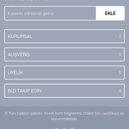
Ürün fiyatı diğer sitelerden daha pahalı.
EKLE
Bu ürüne benzer farklı alternatifler olmalı.
KURUMSAL
Gönder
ALIŞVERİŞ
ÜYELİK
BİZİ TAKİP EDİN
© Tüm hakları saklıdır. Kredi kartı bilgileriniz 256bit SSL sertifikası ile
korunmaktadır.