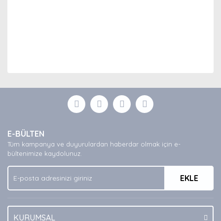
Bu ürünün fiyat bilgisi, resim, ürün açıklamalarında ve
diğer konularda yetersiz gördüğünüz noktaları öneri
Bu ürüne ilk yorumu siz yapın!
formunu kullanarak tarafımıza iletebilirsiniz.
Görüş ve önerileriniz için teşekkür ederiz.
Yorum Yaz
Ürün resmi kalitesiz, bozuk veya görüntülenemiyor.
E-BÜLTEN
Ürün açıklamasında eksik bilgiler bulunuyor.
Tüm kampanya ve duyurulardan haberdar olmak için e-
Ürün bilgilerinde hatalar bulunuyor.
bültenimize kaydolunuz.
Ürün fiyatı diğer sitelerden daha pahalı.
EKLE
Bu ürüne benzer farklı alternatifler olmalı.
KURUMSAL