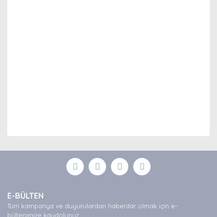
Bu ürünün fiyat bilgisi, resim, ürün açıklamalarında ve
diğer konularda yetersiz gördüğünüz noktaları öneri
Bu ürüne ilk yorumu siz yapın!
formunu kullanarak tarafımıza iletebilirsiniz.
Görüş ve önerileriniz için teşekkür ederiz.
Yorum Yaz
Ürün resmi kalitesiz, bozuk veya görüntülenemiyor.
E-BÜLTEN
Ürün açıklamasında eksik bilgiler bulunuyor.
Tüm kampanya ve duyurulardan haberdar olmak için e-
Ürün bilgilerinde hatalar bulunuyor.
bültenimize kaydolunuz.