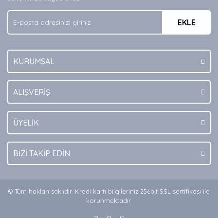
Ürün fiyatı diğer sitelerden daha pahalı.
EKLE
Bu ürüne benzer farklı alternatifler olmalı.
KURUMSAL
Gönder
ALIŞVERİŞ
ÜYELİK
BİZİ TAKİP EDİN
© Tüm hakları saklıdır. Kredi kartı bilgileriniz 256bit SSL sertifikası ile
korunmaktadır.