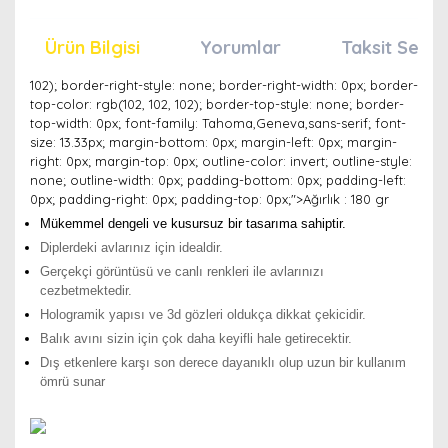
Ürün Bilgisi
Yorumlar
Taksit Seçen
102); border-right-style: none; border-right-width: 0px; border-
top-color: rgb(102, 102, 102); border-top-style: none; border-
top-width: 0px; font-family: Tahoma,Geneva,sans-serif; font-
size: 13.33px; margin-bottom: 0px; margin-left: 0px; margin-
right: 0px; margin-top: 0px; outline-color: invert; outline-style:
none; outline-width: 0px; padding-bottom: 0px; padding-left:
0px; padding-right: 0px; padding-top: 0px;">Ağırlık : 180 gr
Mükemmel dengeli ve kusursuz bir tasarıma sahiptir.
Diplerdeki avlarınız için idealdir.
Gerçekçi görüntüsü ve canlı renkleri ile avlarınızı
cezbetmektedir.
Hologramik yapısı ve 3d gözleri oldukça dikkat çekicidir.
Balık avını sizin için çok daha keyifli hale getirecektir.
Dış etkenlere karşı son derece dayanıklı olup uzun bir kullanım
ömrü sunar