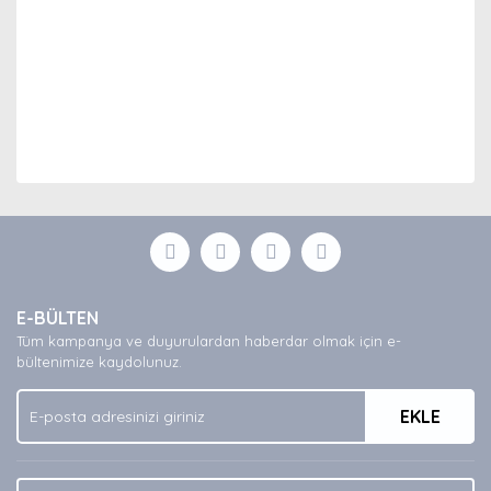
Bu ürünün fiyat bilgisi, resim, ürün açıklamalarında ve
diğer konularda yetersiz gördüğünüz noktaları öneri
Bu ürüne ilk yorumu siz yapın!
formunu kullanarak tarafımıza iletebilirsiniz.
Görüş ve önerileriniz için teşekkür ederiz.
Yorum Yaz
Ürün resmi kalitesiz, bozuk veya görüntülenemiyor.
E-BÜLTEN
Ürün açıklamasında eksik bilgiler bulunuyor.
Tüm kampanya ve duyurulardan haberdar olmak için e-
Ürün bilgilerinde hatalar bulunuyor.
bültenimize kaydolunuz.
Ürün fiyatı diğer sitelerden daha pahalı.
EKLE
Bu ürüne benzer farklı alternatifler olmalı.