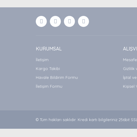
Ürün resmi kalitesiz, bozuk veya görüntülenemiyor
Ürün açıklamasında eksik bilgiler bulunuyor.
Ürün bilgilerinde hatalar bulunuyor.
Ürün fiyatı diğer sitelerden daha pahalı.
Bu ürüne benzer farklı alternatifler olmalı.
KURUMSAL
ALIŞV
İletişim
Mesafel
Kargo Takibi
Gizlilik
Havale Bildirim Formu
İptal ve
İletişim Formu
Kişisel 
© Tüm hakları saklıdır. Kredi kartı bilgileriniz 256bit SS