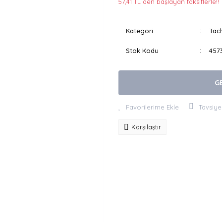
57,41 TL den başlayan taksitlerle!!
Kategori
Tac
Stok Kodu
457
G
Tavsiye
Karşılaştır