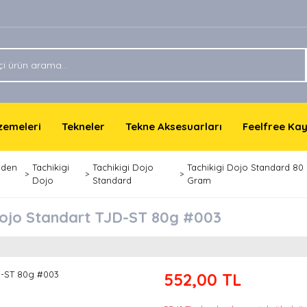
lzemeleri
Tekneler
Tekne Aksesuarları
Feelfree Ka
eden
Tachikigi
Tachikigi Dojo
Tachikigi Dojo Standard 80
Dojo
Standard
Gram
 Dojo Standart TJD-ST 80g #003
552,00 TL