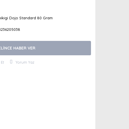
hikigi Dojo Standard 80 Gram
3236205038
ELİNCE HABER VER
 Et
Yorum Yaz