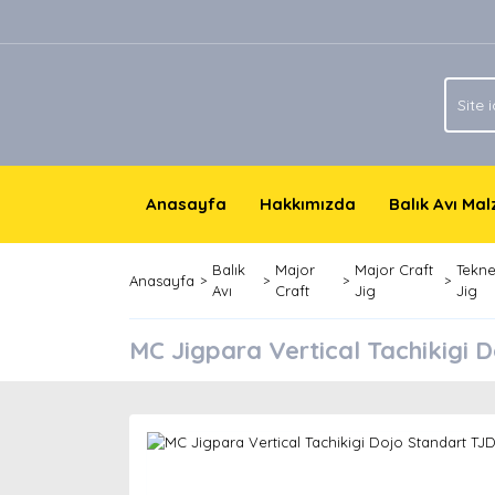
Anasayfa
Hakkımızda
Balık Avı Ma
Balık
Major
Major Craft
Tekn
Anasayfa
Avı
Craft
Jig
Jig
MC Jigpara Vertical Tachikigi