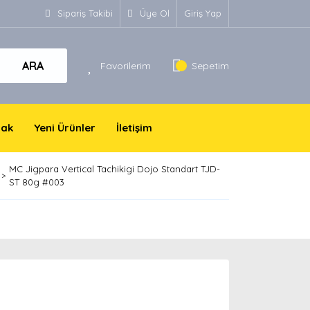
Sipariş Takibi
Üye Ol
Giriş Yap
ARA
Favorilerim
Sepetim
yak
Yeni Ürünler
İletişim
MC Jigpara Vertical Tachikigi Dojo Standart TJD-
ST 80g #003