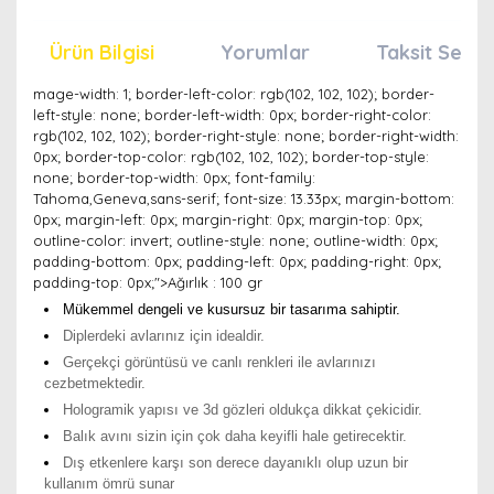
Ürün Bilgisi
Yorumlar
Taksit Seçen
mage-width: 1; border-left-color: rgb(102, 102, 102); border-
left-style: none; border-left-width: 0px; border-right-color:
rgb(102, 102, 102); border-right-style: none; border-right-width:
0px; border-top-color: rgb(102, 102, 102); border-top-style:
none; border-top-width: 0px; font-family:
Tahoma,Geneva,sans-serif; font-size: 13.33px; margin-bottom:
0px; margin-left: 0px; margin-right: 0px; margin-top: 0px;
outline-color: invert; outline-style: none; outline-width: 0px;
padding-bottom: 0px; padding-left: 0px; padding-right: 0px;
padding-top: 0px;">Ağırlık : 100 gr
Mükemmel dengeli ve kusursuz bir tasarıma sahiptir.
Diplerdeki avlarınız için idealdir.
Gerçekçi görüntüsü ve canlı renkleri ile avlarınızı
cezbetmektedir.
Hologramik yapısı ve 3d gözleri oldukça dikkat çekicidir.
Balık avını sizin için çok daha keyifli hale getirecektir.
Dış etkenlere karşı son derece dayanıklı olup uzun bir
kullanım ömrü sunar