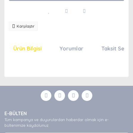
Karşılaştır
Ürün Bilgisi
Yorumlar
Taksit Seçen
Bu ürünün fiyat bilgisi, resim, ürün açıklamalarında ve
diğer konularda yetersiz gördüğünüz noktaları öneri
Bu ürüne ilk yorumu siz yapın!
formunu kullanarak tarafımıza iletebilirsiniz.
Görüş ve önerileriniz için teşekkür ederiz.
Yorum Yaz
Ürün resmi kalitesiz, bozuk veya görüntülenemiyor.
E-BÜLTEN
Ürün açıklamasında eksik bilgiler bulunuyor.
Tüm kampanya ve duyurulardan haberdar olmak için e-
Ürün bilgilerinde hatalar bulunuyor.
bültenimize kaydolunuz.
Ürün fiyatı diğer sitelerden daha pahalı.