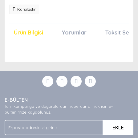
Karşılaştır
Ürün Bilgisi
Yorumlar
Taksit Seçen
Bu ürünün fiyat bilgisi, resim, ürün açıklamalarında ve
diğer konularda yetersiz gördüğünüz noktaları öneri
Bu ürüne ilk yorumu siz yapın!
formunu kullanarak tarafımıza iletebilirsiniz.
Görüş ve önerileriniz için teşekkür ederiz.
Yorum Yaz
Ürün resmi kalitesiz, bozuk veya görüntülenemiyor.
E-BÜLTEN
Ürün açıklamasında eksik bilgiler bulunuyor.
Tüm kampanya ve duyurulardan haberdar olmak için e-
Ürün bilgilerinde hatalar bulunuyor.
bültenimize kaydolunuz.
Ürün fiyatı diğer sitelerden daha pahalı.
EKLE
Bu ürüne benzer farklı alternatifler olmalı.