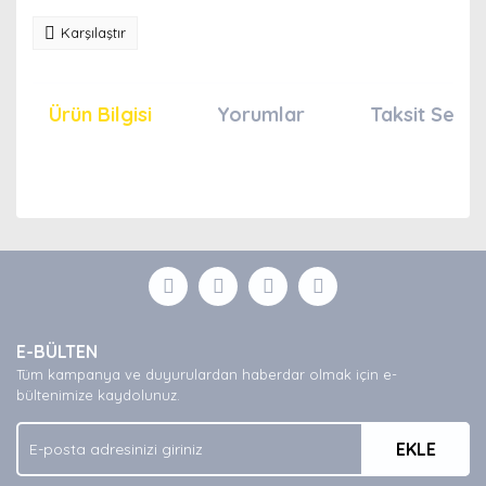
Karşılaştır
Ürün Bilgisi
Yorumlar
Taksit Seçen
Bu ürünün fiyat bilgisi, resim, ürün açıklamalarında ve
diğer konularda yetersiz gördüğünüz noktaları öneri
Bu ürüne ilk yorumu siz yapın!
formunu kullanarak tarafımıza iletebilirsiniz.
Görüş ve önerileriniz için teşekkür ederiz.
Yorum Yaz
Ürün resmi kalitesiz, bozuk veya görüntülenemiyor.
E-BÜLTEN
Ürün açıklamasında eksik bilgiler bulunuyor.
Tüm kampanya ve duyurulardan haberdar olmak için e-
Ürün bilgilerinde hatalar bulunuyor.
bültenimize kaydolunuz.
Ürün fiyatı diğer sitelerden daha pahalı.
EKLE
Bu ürüne benzer farklı alternatifler olmalı.