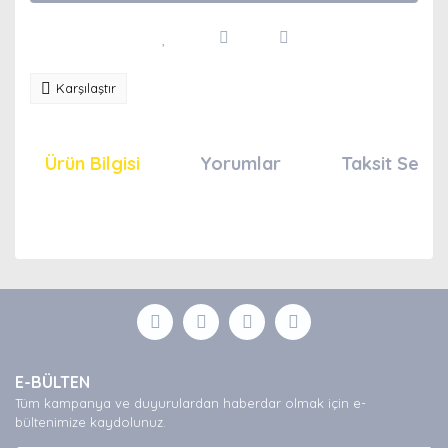
Karşılaştır
Ürün Bilgisi
Yorumlar
Taksit Seçen
Bu ürünün fiyat bilgisi, resim, ürün açıklamalarında ve
diğer konularda yetersiz gördüğünüz noktaları öneri
Bu ürüne ilk yorumu siz yapın!
formunu kullanarak tarafımıza iletebilirsiniz.
Görüş ve önerileriniz için teşekkür ederiz.
Yorum Yaz
Ürün resmi kalitesiz, bozuk veya görüntülenemiyor.
E-BÜLTEN
Ürün açıklamasında eksik bilgiler bulunuyor.
Tüm kampanya ve duyurulardan haberdar olmak için e-
Ürün bilgilerinde hatalar bulunuyor.
bültenimize kaydolunuz.
Ürün fiyatı diğer sitelerden daha pahalı.