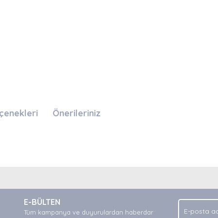
çenekleri
Önerileriniz
nda ve diğer konularda yetersiz gördüğünüz noktaları öneri formunu kullan
Bu ürüne ilk yorumu siz yapın!
.
E-BÜLTEN
Yorum Yaz
Tüm kampanya ve duyurulardan haberdar