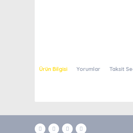
Ürün Bilgisi
Yorumlar
Taksit Se
Bu ürünün fiyat bilgisi, resim, ürün açıklamaları
Görüş ve önerileriniz için teşekkür ederiz.
Ürün resmi kalitesiz, bozuk veya görüntülenemiyor
Ürün açıklamasında eksik bilgiler bulunuyor.