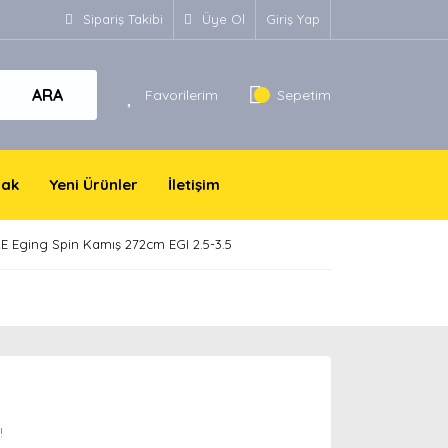
Sipariş Takibi
Üye Ol
Giriş Yap
ARA
Favorilerim
Sepetim
yak
Yeni Ürünler
İletişim
 Eging Spin Kamış 272cm EGI 2.5-3.5
!