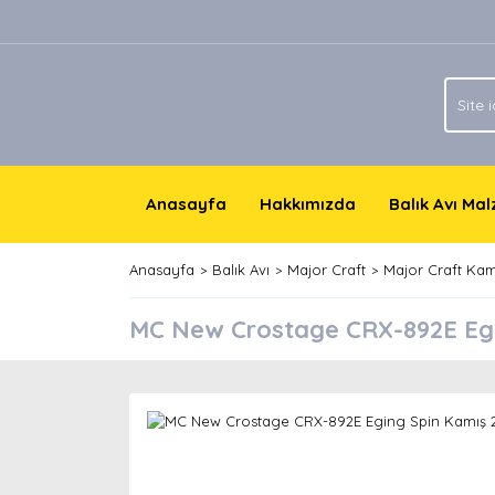
Anasayfa
Hakkımızda
Balık Avı Ma
Anasayfa
Balık Avı
Major Craft
Major Craft Kam
MC New Crostage CRX-892E Egin