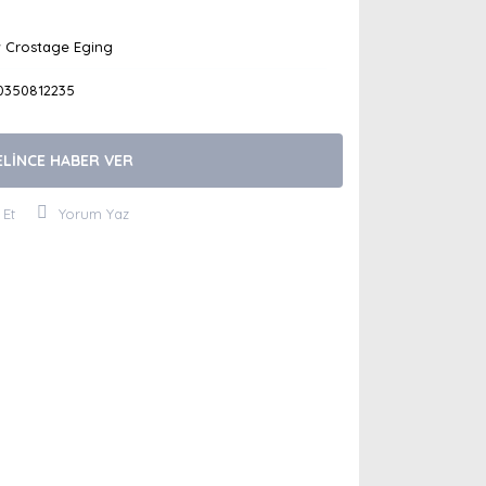
 Crostage Eging
0350812235
ELİNCE HABER VER
 Et
Yorum Yaz