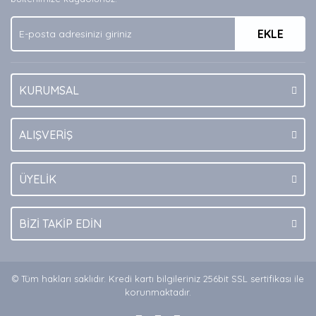
Ürün fiyatı diğer sitelerden daha pahalı.
EKLE
Bu ürüne benzer farklı alternatifler olmalı.
KURUMSAL
Gönder
ALIŞVERİŞ
ÜYELİK
BİZİ TAKİP EDİN
© Tüm hakları saklıdır. Kredi kartı bilgileriniz 256bit SSL sertifikası ile
korunmaktadır.