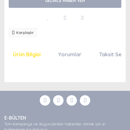
GELİNCE HABER VER
Karşılaştır
Ürün Bilgisi
Yorumlar
Taksit Seçen
Bu ürünün fiyat bilgisi, resim, ürün açıklamalarında ve
diğer konularda yetersiz gördüğünüz noktaları öneri
Bu ürüne ilk yorumu siz yapın!
formunu kullanarak tarafımıza iletebilirsiniz.
Görüş ve önerileriniz için teşekkür ederiz.
Yorum Yaz
Ürün resmi kalitesiz, bozuk veya görüntülenemiyor.
E-BÜLTEN
Ürün açıklamasında eksik bilgiler bulunuyor.
Tüm kampanya ve duyurulardan haberdar olmak için e-
Ürün bilgilerinde hatalar bulunuyor.
bültenimize kaydolunuz.