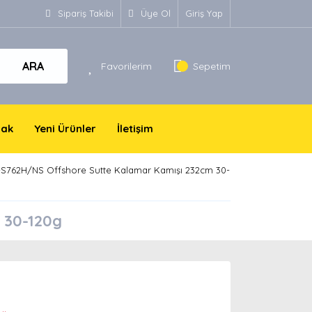
Sipariş Takibi
Üye Ol
Giriş Yap
ARA
Favorilerim
Sepetim
yak
Yeni Ürünler
İletişim
S762H/NS Offshore Sutte Kalamar Kamışı 232cm 30-
 30-120g