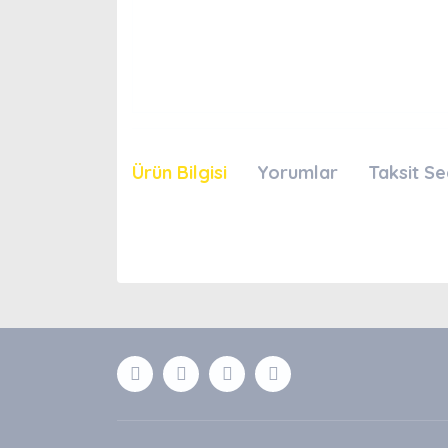
Ürün Bilgisi
Yorumlar
Taksit Se
Bu ürünün fiyat bilgisi, resim, ürün açıklamaları
Görüş ve önerileriniz için teşekkür ederiz.
Ürün resmi kalitesiz, bozuk veya görüntülenemiyor
Ürün açıklamasında eksik bilgiler bulunuyor.
Ürün bilgilerinde hatalar bulunuyor.
Ürün fiyatı diğer sitelerden daha pahalı.