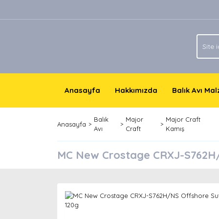
Anasayfa
Hakkımızda
Balık Avı Ma
Balık
Major
Major Craft
Anasayfa
Avı
Craft
Kamış
MC New Crostage CRXJ-S762H/