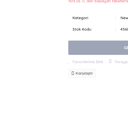
909,06 TL den başlayan taksitlerle
Kategori
New
Stok Kodu
456
G
Tavsiye
Karşılaştır