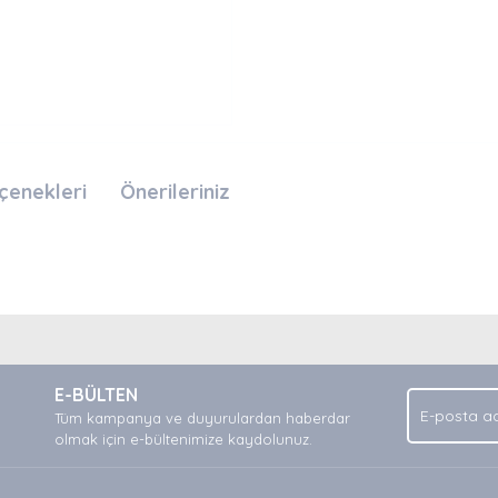
çenekleri
Önerileriniz
nda ve diğer konularda yetersiz gördüğünüz noktaları öneri formunu kullan
Bu ürüne ilk yorumu siz yapın!
.
E-BÜLTEN
Yorum Yaz
Tüm kampanya ve duyurulardan haberdar
olmak için e-bültenimize kaydolunuz.