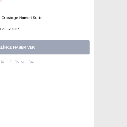
!!
 Crostage Namari Sutte
0350813683
ELİNCE HABER VER
 Et
Yorum Yaz