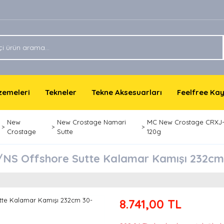
lzemeleri
Tekneler
Tekne Aksesuarları
Feelfree Ka
New
New Crostage Namari
MC New Crostage CRXJ-
Crostage
Sutte
120g
NS Offshore Sutte Kalamar Kamışı 232cm
8.741,00 TL