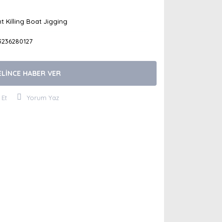
t Killing Boat Jigging
3236280127
ELİNCE HABER VER
 Et
Yorum Yaz