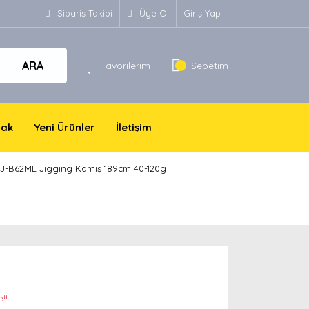
Sipariş Takibi
Üye Ol
Giriş Yap
ARA
Favorilerim
Sepetim
yak
Yeni Ürünler
İletişim
XJ-B62ML Jigging Kamış 189cm 40-120g
!!