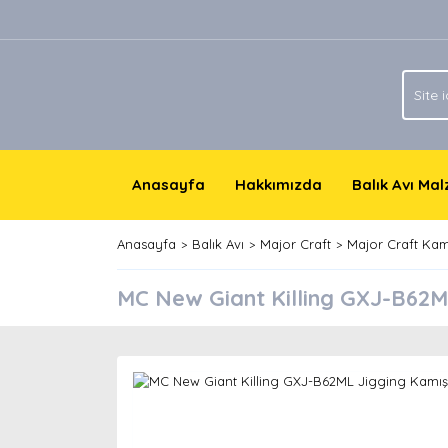
Anasayfa
Hakkımızda
Balık Avı Ma
Anasayfa
Balık Avı
Major Craft
Major Craft Kam
MC New Giant Killing GXJ-B62M