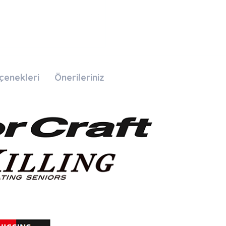
çenekleri
Önerileriniz