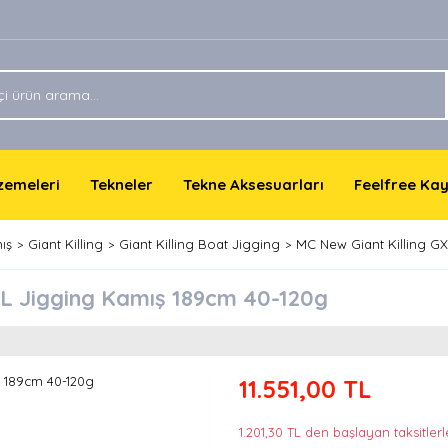
lzemeleri
Tekneler
Tekne Aksesuarları
Feelfree Ka
ış
Giant Killing
Giant Killing Boat Jigging
MC New Giant Killing G
L Jigging Kamış 189cm 40-120g
11.551,00 TL
1.201,30 TL den başlayan taksitlerle