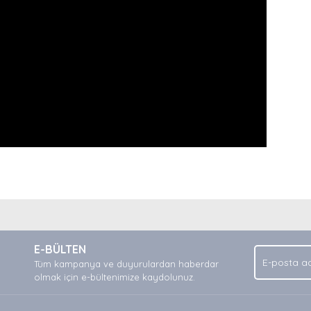
nda ve diğer konularda yetersiz gördüğünüz noktaları öneri formunu kullan
Bu ürüne ilk yorumu siz yapın!
.
E-BÜLTEN
Yorum Yaz
Tüm kampanya ve duyurulardan haberdar
olmak için e-bültenimize kaydolunuz.