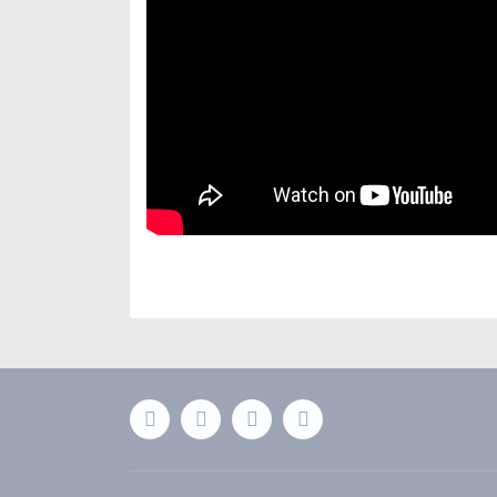
Bu ürünün fiyat bilgisi, resim, ürün açıklamaları
Görüş ve önerileriniz için teşekkür ederiz.
Ürün resmi kalitesiz, bozuk veya görüntülenemiyor
Ürün açıklamasında eksik bilgiler bulunuyor.
Ürün bilgilerinde hatalar bulunuyor.
Ürün fiyatı diğer sitelerden daha pahalı.