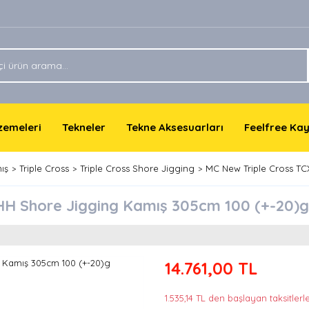
lzemeleri
Tekneler
Tekne Aksesuarları
Feelfree Ka
ış
Triple Cross
Triple Cross Shore Jigging
MC New Triple Cross TC
HH Shore Jigging Kamış 305cm 100 (+-20)g
14.761,00 TL
1.535,14 TL den başlayan taksitlerle