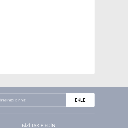
arak tarafımıza iletebilirsiniz.
EKLE
BİZİ TAKİP EDİN