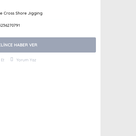
le Cross Shore Jigging
3236270791
ELİNCE HABER VER
 Et
Yorum Yaz