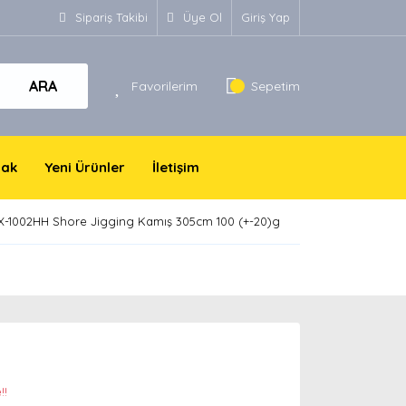
Sipariş Takibi
Üye Ol
Giriş Yap
ARA
Favorilerim
Sepetim
yak
Yeni Ürünler
İletişim
X-1002HH Shore Jigging Kamış 305cm 100 (+-20)g
!!