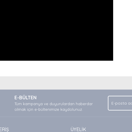
nda ve diğer konularda yetersiz gördüğünüz noktaları öneri formunu kullan
Bu ürüne ilk yorumu siz yapın!
.
E-BÜLTEN
Yorum Yaz
Tüm kampanya ve duyurulardan haberdar
olmak için e-bültenimize kaydolunuz.
ERİŞ
ÜYELİK