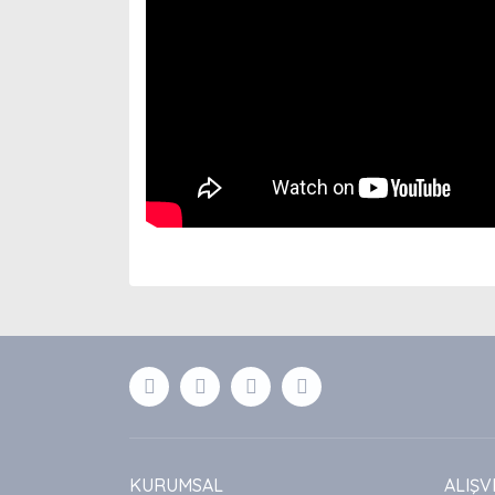
Bu ürünün fiyat bilgisi, resim, ürün açıklamaları
Görüş ve önerileriniz için teşekkür ederiz.
Ürün resmi kalitesiz, bozuk veya görüntülenemiyor
Ürün açıklamasında eksik bilgiler bulunuyor.
Ürün bilgilerinde hatalar bulunuyor.
Ürün fiyatı diğer sitelerden daha pahalı.
Bu ürüne benzer farklı alternatifler olmalı.
KURUMSAL
ALIŞV