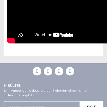
Bu ürünün fiyat bilgisi, resim, ürün açıklamalarında ve
diğer konularda yetersiz gördüğünüz noktaları öneri
Bu ürüne ilk yorumu siz yapın!
formunu kullanarak tarafımıza iletebilirsiniz.
Görüş ve önerileriniz için teşekkür ederiz.
Yorum Yaz
Ürün resmi kalitesiz, bozuk veya görüntülenemiyor.
E-BÜLTEN
Ürün açıklamasında eksik bilgiler bulunuyor.
Tüm kampanya ve duyurulardan haberdar olmak için e-
Ürün bilgilerinde hatalar bulunuyor.
bültenimize kaydolunuz.
Ürün fiyatı diğer sitelerden daha pahalı.
Bu ürüne benzer farklı alternatifler olmalı.