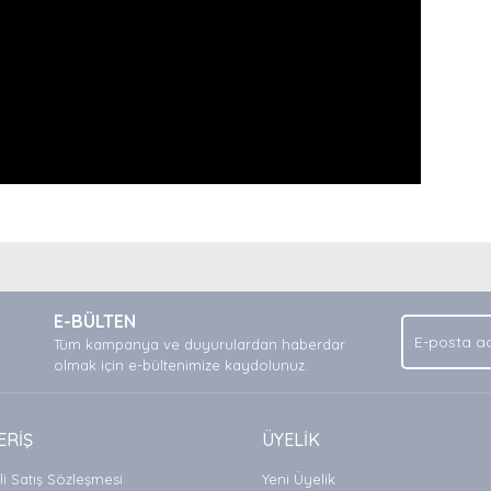
nda ve diğer konularda yetersiz gördüğünüz noktaları öneri formunu kullan
Bu ürüne ilk yorumu siz yapın!
.
E-BÜLTEN
Yorum Yaz
Tüm kampanya ve duyurulardan haberdar
olmak için e-bültenimize kaydolunuz.
ERİŞ
ÜYELİK
i Satış Sözleşmesi
Yeni Üyelik