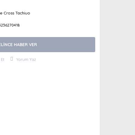
le Cross Tachiuo
3236270418
ELİNCE HABER VER
 Et
Yorum Yaz