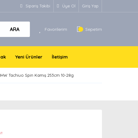
Sipariş Takibi
Üye Ol
Giriş Yap
ARA
Favorilerim
Sepetim
yak
Yeni Ürünler
İletişim
MHW Tachiuo Spin Kamış 253cm 10-28g
!!