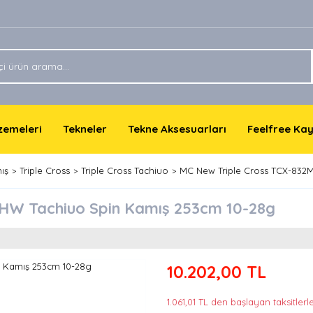
lzemeleri
Tekneler
Tekne Aksesuarları
Feelfree Ka
ış
Triple Cross
Triple Cross Tachiuo
MC New Triple Cross TCX-832
HW Tachiuo Spin Kamış 253cm 10-28g
10.202,00 TL
1.061,01 TL den başlayan taksitlerle