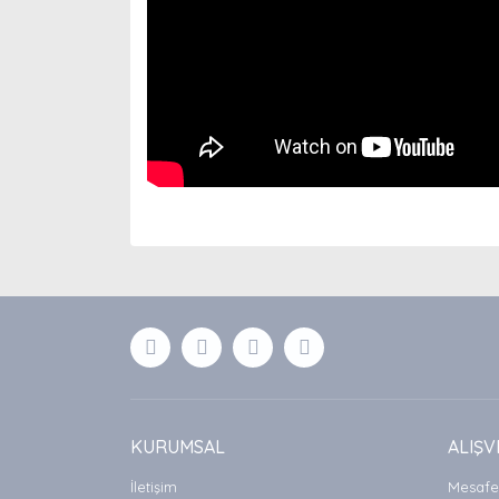
Bu ürünün fiyat bilgisi, resim, ürün açıklamaları
Görüş ve önerileriniz için teşekkür ederiz.
Ürün resmi kalitesiz, bozuk veya görüntülenemiyor
Ürün açıklamasında eksik bilgiler bulunuyor.
Ürün bilgilerinde hatalar bulunuyor.
Ürün fiyatı diğer sitelerden daha pahalı.
Bu ürüne benzer farklı alternatifler olmalı.
KURUMSAL
ALIŞV
İletişim
Mesafel