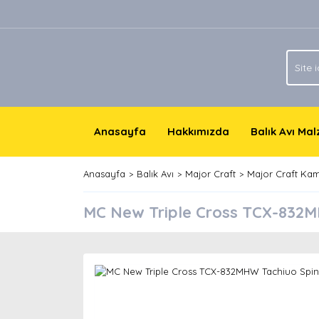
Anasayfa
Hakkımızda
Balık Avı Ma
Anasayfa
Balık Avı
Major Craft
Major Craft Kam
MC New Triple Cross TCX-832M