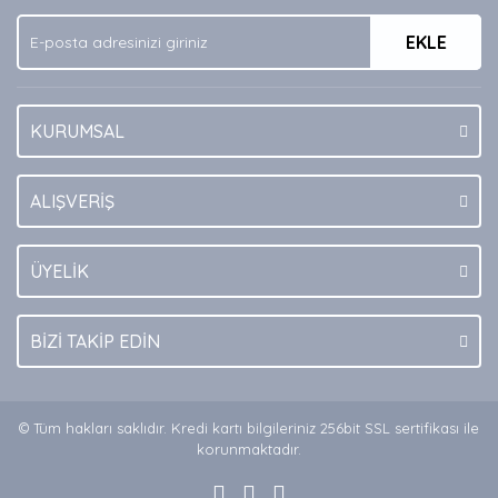
Ürün fiyatı diğer sitelerden daha pahalı.
EKLE
Bu ürüne benzer farklı alternatifler olmalı.
KURUMSAL
Gönder
ALIŞVERİŞ
ÜYELİK
BİZİ TAKİP EDİN
© Tüm hakları saklıdır. Kredi kartı bilgileriniz 256bit SSL sertifikası ile
korunmaktadır.