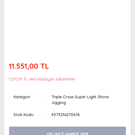
11.551,00 TL
1.201,30 TL den başlayan taksitlerle!!
Kategori
Triple Cross Super Light Shore
Jigging
Stok Kodu
4573236270678
GELİNCE HABER VER