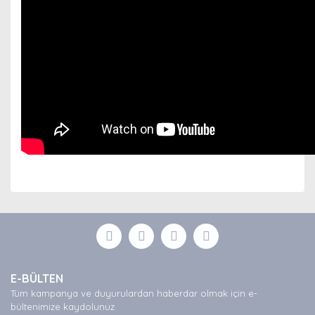
Bu ürünün fiyat bilgisi, resim, ürün açıklamalarında ve
diğer konularda yetersiz gördüğünüz noktaları öneri
Bu ürüne ilk yorumu siz yapın!
formunu kullanarak tarafımıza iletebilirsiniz.
Görüş ve önerileriniz için teşekkür ederiz.
Yorum Yaz
Ürün resmi kalitesiz, bozuk veya görüntülenemiyor.
E-BÜLTEN
Ürün açıklamasında eksik bilgiler bulunuyor.
Tüm kampanya ve duyurulardan haberdar olmak için e-
Ürün bilgilerinde hatalar bulunuyor.
bültenimize kaydolunuz.