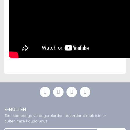
Bu ürünün fiyat bilgisi, resim, ürün açıklamalarında ve
diğer konularda yetersiz gördüğünüz noktaları öneri
Bu ürüne ilk yorumu siz yapın!
formunu kullanarak tarafımıza iletebilirsiniz.
Görüş ve önerileriniz için teşekkür ederiz.
Yorum Yaz
Ürün resmi kalitesiz, bozuk veya görüntülenemiyor.
E-BÜLTEN
Ürün açıklamasında eksik bilgiler bulunuyor.
Tüm kampanya ve duyurulardan haberdar olmak için e-
Ürün bilgilerinde hatalar bulunuyor.
bültenimize kaydolunuz.
Ürün fiyatı diğer sitelerden daha pahalı.