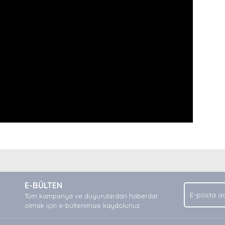
nda ve diğer konularda yetersiz gördüğünüz noktaları öneri formunu kullan
Bu ürüne ilk yorumu siz yapın!
.
E-BÜLTEN
Yorum Yaz
Tüm kampanya ve duyurulardan haberdar
olmak için e-bültenimize kaydolunuz.