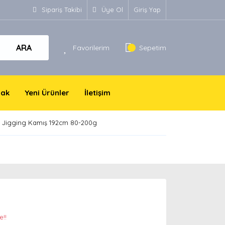
Sipariş Takibi
Üye Ol
Giriş Yap
ARA
Favorilerim
Sepetim
yak
Yeni Ürünler
İletişim
 Jigging Kamış 192cm 80-200g
e!!