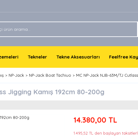
lzemeleri
Tekneler
Tekne Aksesuarları
Feelfree Ka
ış
NP-Jack
NP-Jack Boat Tachiuo
MC NP-Jack NJB-63M/TJ Cutlass
s Jigging Kamış 192cm 80-200g
14.380,00 TL
1.495,52 TL den başlayan taksitlerl