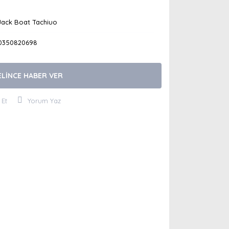
Jack Boat Tachiuo
0350820698
ELİNCE HABER VER
 Et
Yorum Yaz