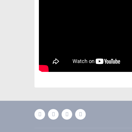
Bu ürünün fiyat bilgisi, resim, ürün açıklamaları
Görüş ve önerileriniz için teşekkür ederiz.
Ürün resmi kalitesiz, bozuk veya görüntülenemiyor
Ürün açıklamasında eksik bilgiler bulunuyor.
Ürün bilgilerinde hatalar bulunuyor.
Ürün fiyatı diğer sitelerden daha pahalı.